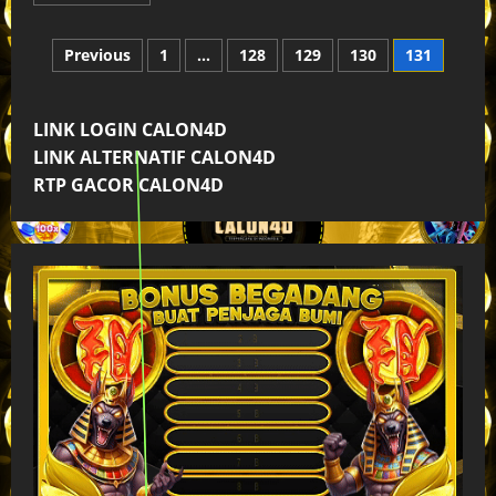
more
about
PREDIKSI
Paginasi
BOLA
Previous
1
…
128
129
130
131
95%
AKURAT
pos
TANGGAL
01
–
LINK LOGIN CALON4D
02
LINK ALTERNATIF CALON4D
JANUARI
2024
RTP GACOR CALON4D
CALON4D