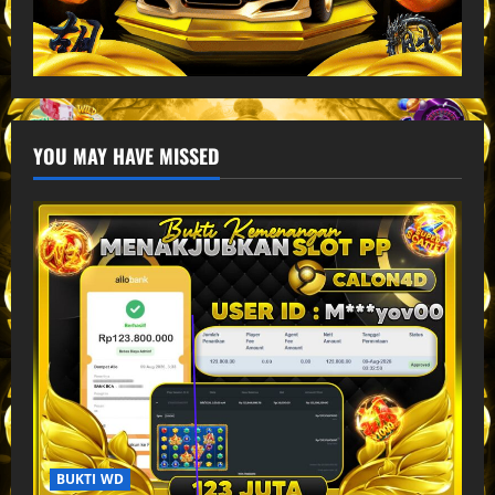
YOU MAY HAVE MISSED
BUKTI WD