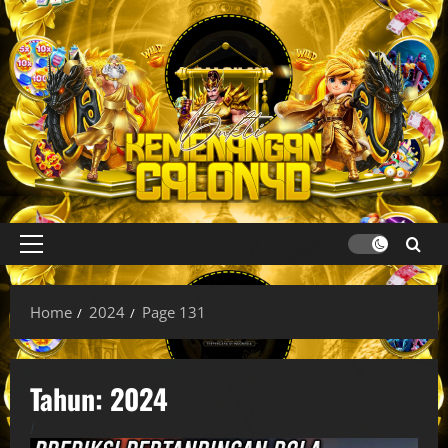
Skip
to
content
Primary
Menu
Home
2024
Page 131
Tahun:
2024