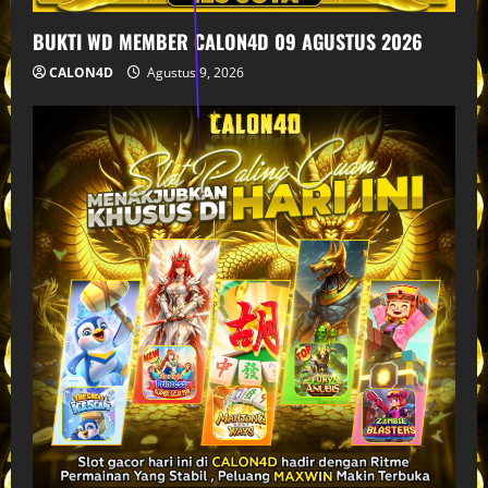
BUKTI WD MEMBER CALON4D 09 AGUSTUS 2026
CALON4D
Agustus 9, 2026