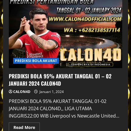
PREDIKSI BOLA AKURAT
PREDIKSI BOLA 95% AKURAT TANGGAL 01 – 02
JANUARI 2024 CALON4D
CALON4D
Januari 1, 2024
PREDIKSI BOLA 95% AKURAT TANGGAL 01-02
JANUARI 2024 CALON4D,, LIGA UTAMA
INGGRIS22:00 WIB Liverpool vs Newcastle United...
Read
Read More