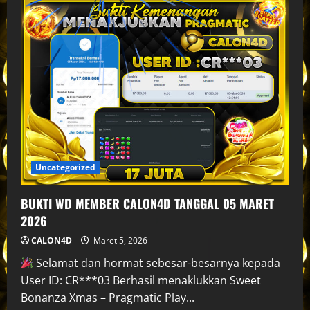
Uncategorized
BUKTI WD MEMBER CALON4D TANGGAL 05 MARET
2026
CALON4D
Maret 5, 2026
Selamat dan hormat sebesar-besarnya kepada
User ID: CR***03 Berhasil menaklukkan Sweet
Bonanza Xmas – Pragmatic Play...