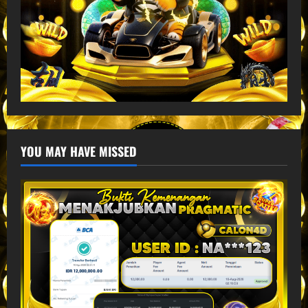
YOU MAY HAVE MISSED