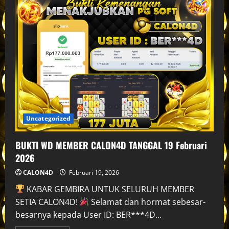
MEMBER
CALON4D
TANGGAL
19
Februari
2026
Uncategorized
BUKTI WD MEMBER CALON4D TANGGAL 19 Februari
2026
CALON4D
Februari 19, 2026
KABAR GEMBIRA UNTUK SELURUH MEMBER
SETIA CALON4D!
Selamat dan hormat sebesar-
besarnya kepada User ID: BER***4D...