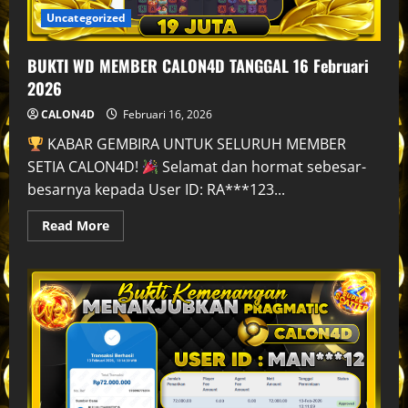
Uncategorized
BUKTI WD MEMBER CALON4D TANGGAL 16 Februari
2026
CALON4D
Februari 16, 2026
KABAR GEMBIRA UNTUK SELURUH MEMBER
SETIA CALON4D!
Selamat dan hormat sebesar-
besarnya kepada User ID: RA***123...
Read
Read More
more
about
BUKTI
WD
MEMBER
CALON4D
TANGGAL
16
Februari
2026