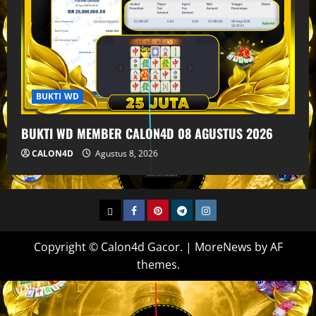
BUKTI WD
BUKTI WD MEMBER CALON4D 08 AGUSTUS 2026
CALON4D
Agustus 8, 2026
LINK
FACEBOOK
PINTEREST
TELEGRAM
INSTAGRAM
LOGIN
Copyright © Calon4d Gacor.
|
MoreNews
by AF
themes.