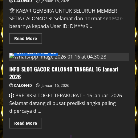
18
CALON4D
Januari 16, 2026
Januari
2026,CALON4D
🏆 KABAR GEMBIRA UNTUK SELURUH MEMBER
SETIA CALON4D! 🎉 Selamat dan hormat sebesar-
besarnya kepada User ID: Di***s9...
Read
Read More
more
about
BUKTI
SLOT GACOR HARI INI
WD
MEMBER
CALON4D
INFO SLOT GACOR CALON4D TANGGAL 16 Januari
TANGGAL
16
2026
Januari
2026
CALON4D
Januari 16, 2026
🎲 PREDIKSI TOGEL TERAKURAT – 16 Januari 2026
Selamat datang di pusat prediksi angka paling
dipercaya di...
Read
Read More
more
about
INFO