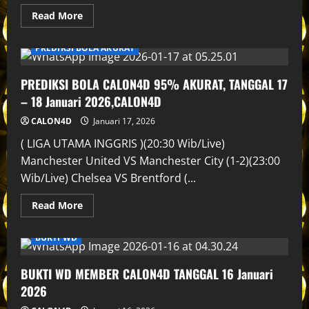
Read
Read More
more
about
PREDIKSI
PREDIKSI BOLA AKURAT
TOGEL
TERAKURAT
–
PREDIKSI BOLA CALON4D 95% AKURAT, TANGGAL 17
17
Januari
– 18 Januari 2026,CALON4D
2026
CALON4D
Januari 17, 2026
( LIGA UTAMA INGGRIS )(20:30 Wib/Live)
Manchester United VS Manchester City (1-2)(23:00
Wib/Live) Chelsea VS Brentford (...
Read
Read More
more
about
PREDIKSI
BUKTI WD
BOLA
CALON4D
95%
BUKTI WD MEMBER CALON4D TANGGAL 16 Januari
AKURAT,
TANGGAL
2026
17
–