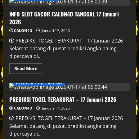
WD
MEMBER
CALON4D
INFO SLOT GACOR CALON4D TANGGAL 17 Januari
TANGGAL
17
2026
Januari
2026
CALON4D
Januari 17, 2026
🎲 PREDIKSI TOGEL TERAKURAT – 17 Januari 2026
Selamat datang di pusat prediksi angka paling
dipercaya di...
Read
Read More
more
about
INFO
PREDIKSI TOGEL AKURAT
SLOT
GACOR
CALON4D
PREDIKSI TOGEL TERAKURAT – 17 Januari 2026
TANGGAL
17
Januari
CALON4D
Januari 17, 2026
2026
🎲 PREDIKSI TOGEL TERAKURAT – 17 Januari 2026
Selamat datang di pusat prediksi angka paling
dipercaya di...