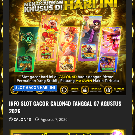
SLOT GACOR HARI INI
INFO SLOT GACOR CALON4D TANGGAL 07 AGUSTUS
2026
CALON4D
Agustus 7, 2026