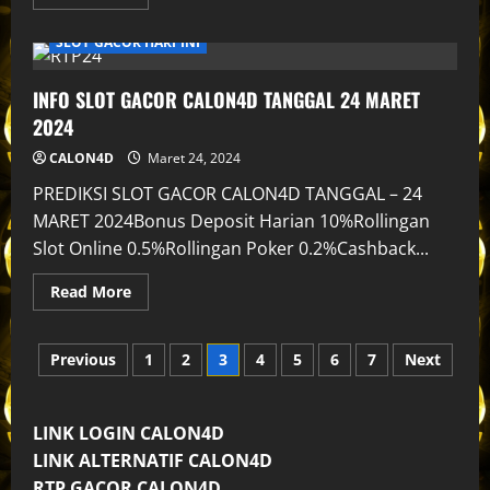
more
about
BUKTI
SLOT GACOR HARI INI
MEMBER
WD
CALON4D
INFO SLOT GACOR CALON4D TANGGAL 24 MARET
24
MARET
2024
2024
CALON4D
Maret 24, 2024
PREDIKSI SLOT GACOR CALON4D TANGGAL – 24
MARET 2024Bonus Deposit Harian 10%Rollingan
Slot Online 0.5%Rollingan Poker 0.2%Cashback...
Read
Read More
more
about
INFO
Paginasi
SLOT
Previous
1
2
3
4
5
6
7
Next
GACOR
CALON4D
pos
TANGGAL
24
MARET
LINK LOGIN CALON4D
2024
LINK ALTERNATIF CALON4D
RTP GACOR CALON4D