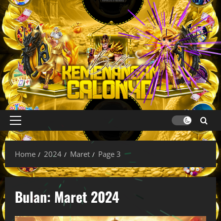
Skip
to
content
Primary
Menu
Home
2024
Maret
Page 3
Bulan:
Maret 2024