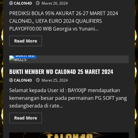
CALON4D
Maret 26, 2024
PREDIKSI BOLA 95% AKURAT 26-27 MARET 2024
CALON4D,, UEFA EURO 2024 QUALIFIERS
PLAYOFF00:00 WIB Georgia vs Yunani...
Read
Read More
more
about
PREDIKSI
BUKTI WD
BOLA
95%
AKURAT
BUKTI MEMBER WD CALON4D 25 MARET 2024
TANGGAL
26
–
CALON4D
Maret 25, 2024
27
MARET
Selamat kepada User id : BAYXXJP mendapatkan
2024
CALON4D
kemenangan besar pada permainan PG SOFT yang
sedangberada di rate...
Read
Read More
more
about
BUKTI
MEMBER