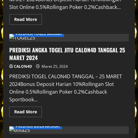
Slot Online 0.5%Rollingan Poker 0.2%Cashback...
Read
Read More
more
about
INFO
PREDIKSI TOGEL AKURAT
SLOT
GACOR
CALON4D
PREDIKSI ANGKA TOGEL JITU CALON4D TANGGAL 25
TANGGAL
25
MARET 2024
MARET
2024
CALON4D
Maret 25, 2024
PREDIKSI TOGEL CALON4D TANGGAL – 25 MARET
2024Bonus Deposit Harian 10%Rollingan Slot
Online 0.5%Rollingan Poker 0.2%Cashback
Sportbook...
Read
Read More
more
about
PREDIKSI
PREDIKSI BOLA AKURAT
ANGKA
TOGEL
JITU