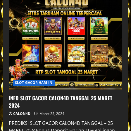
WD
CALON4D
25
MARET
2024
SLOT GACOR HARI INI
INFO SLOT GACOR CALON4D TANGGAL 25 MARET
2024
CALON4D
Maret 25, 2024
PREDIKSI SLOT GACOR CALON4D TANGGAL – 25
MARET 2024Bonus Deposit Harian 10%Rollingan