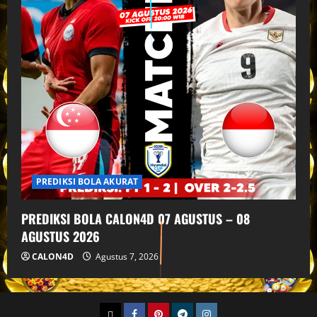
PREDIKSI BOLA AKURAT
PREDIKSI BOLA CALON4D 07 AGUSTUS – 08
AGUSTUS 2026
CALON4D
Agustus 7, 2026
LINK
FACEBOOK
PINTEREST
TELEGRAM
INSTAGRAM