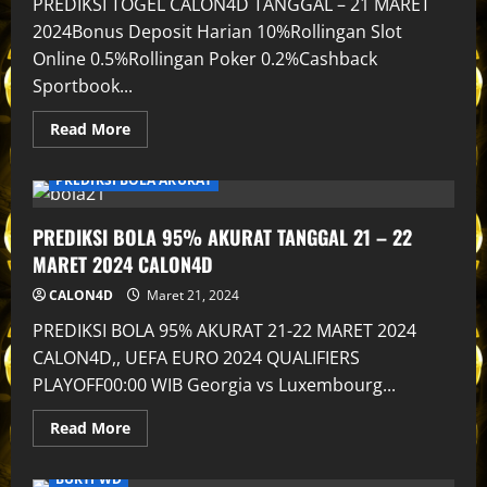
PREDIKSI TOGEL CALON4D TANGGAL – 21 MARET
2024Bonus Deposit Harian 10%Rollingan Slot
Online 0.5%Rollingan Poker 0.2%Cashback
Sportbook...
Read
Read More
more
about
PREDIKSI
PREDIKSI BOLA AKURAT
ANGKA
TOGEL
JITU
PREDIKSI BOLA 95% AKURAT TANGGAL 21 – 22
CALON4D
TANGGAL
MARET 2024 CALON4D
21
MARET
2024
CALON4D
Maret 21, 2024
PREDIKSI BOLA 95% AKURAT 21-22 MARET 2024
CALON4D,, UEFA EURO 2024 QUALIFIERS
PLAYOFF00:00 WIB Georgia vs Luxembourg...
Read
Read More
more
about
PREDIKSI
BUKTI WD