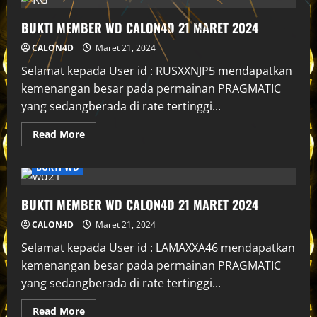
BUKTI MEMBER WD CALON4D 21 MARET 2024
CALON4D
Maret 21, 2024
Selamat kepada User id : RUSXXNJP5 mendapatkan
kemenangan besar pada permainan PRAGMATIC
yang sedangberada di rate tertinggi...
Read
Read More
more
about
BUKTI
BUKTI WD
MEMBER
WD
CALON4D
BUKTI MEMBER WD CALON4D 21 MARET 2024
21
MARET
2024
CALON4D
Maret 21, 2024
Selamat kepada User id : LAMAXXA46 mendapatkan
kemenangan besar pada permainan PRAGMATIC
yang sedangberada di rate tertinggi...
Read
Read More