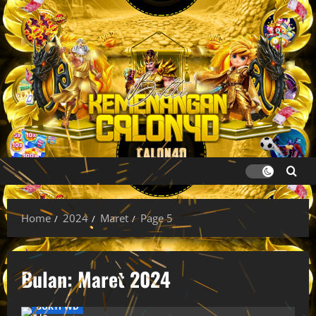
Skip
to
content
Home
2024
Maret
Page 5
Bulan:
Maret 2024
BUKTI WD