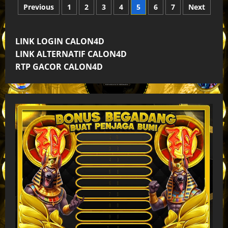
Paginasi
MEMBER
Previous
1
2
3
4
5
6
7
Next
WD
CALON4D
pos
19
MARET
2024
LINK LOGIN CALON4D
LINK ALTERNATIF CALON4D
RTP GACOR CALON4D