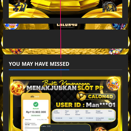
YOU MAY HAVE MISSED