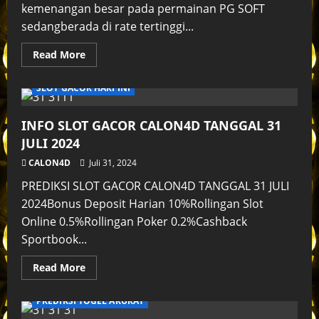
kemenangan besar pada permainan PG SOFT
sedangberada di rate tertinggi...
Read
Read More
more
about
BUKTI
SLOT GACOR HARI INI
MEMBER
WD
CALON4D
INFO SLOT GACOR CALON4D TANGGAL 31
TANGGAL
31
JULI 2024
JULI
2024
CALON4D
Juli 31, 2024
PREDIKSI SLOT GACOR CALON4D TANGGAL 31 JULI
2024Bonus Deposit Harian 10%Rollingan Slot
Online 0.5%Rollingan Poker 0.2%Cashback
Sportbook...
Read
Read More
more
about
INFO
PREDIKSI TOGEL AKURAT
SLOT
GACOR