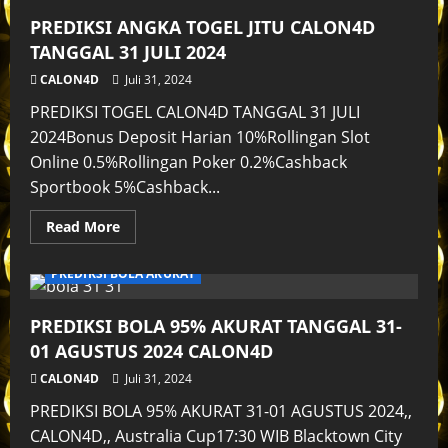
CALON4D
PREDIKSI ANGKA TOGEL JITU CALON4D
TANGGAL
31
TANGGAL 31 JULI 2024
JULI
2024
CALON4D
Juli 31, 2024
PREDIKSI TOGEL CALON4D TANGGAL 31 JULI
2024Bonus Deposit Harian 10%Rollingan Slot
Online 0.5%Rollingan Poker 0.2%Cashback
Sportbook 5%Cashback...
Read
Read More
more
about
PREDIKSI
PREDIKSI BOLA AKURAT
ANGKA
TOGEL
JITU
PREDIKSI BOLA 95% AKURAT TANGGAL 31-
CALON4D
TANGGAL
01 AGUSTUS 2024 CALON4D
31
JULI
CALON4D
2024
Juli 31, 2024
PREDIKSI BOLA 95% AKURAT 31-01 AGUSTUS 2024,,
CALON4D,, Australia Cup17:30 WIB Blacktown City