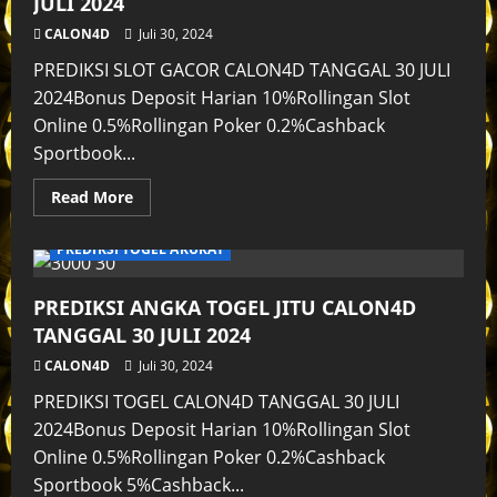
JULI 2024
JULI
2024
CALON4D
Juli 30, 2024
PREDIKSI SLOT GACOR CALON4D TANGGAL 30 JULI
2024Bonus Deposit Harian 10%Rollingan Slot
Online 0.5%Rollingan Poker 0.2%Cashback
Sportbook...
Read
Read More
more
about
INFO
PREDIKSI TOGEL AKURAT
SLOT
GACOR
CALON4D
PREDIKSI ANGKA TOGEL JITU CALON4D
TANGGAL
30
TANGGAL 30 JULI 2024
JULI
2024
CALON4D
Juli 30, 2024
PREDIKSI TOGEL CALON4D TANGGAL 30 JULI
2024Bonus Deposit Harian 10%Rollingan Slot
Online 0.5%Rollingan Poker 0.2%Cashback
Sportbook 5%Cashback...