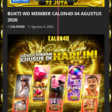
BUKTI WD
BUKTI WD MEMBER CALON4D 04 AGUSTUS
2026
CALON4D
Agustus 4, 2026