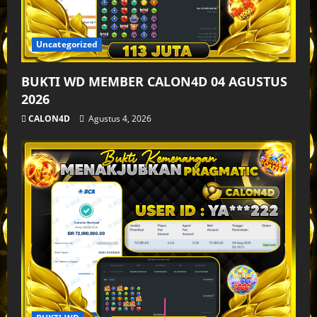
Uncategorized
BUKTI WD MEMBER CALON4D 04 AGUSTUS
2026
CALON4D
Agustus 4, 2026