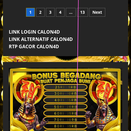
about
INFO
SLOT
Paginasi
1
2
3
4
…
13
Next
GACOR
CALON4D
TANGGAL
pos
29
JULI
LINK LOGIN CALON4D
2024
LINK ALTERNATIF CALON4D
RTP GACOR CALON4D