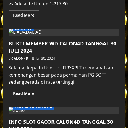
vs Adelaide United 1-217:30...
Read
Read More
more
about
PREDIKSI
BUKTI WD
BOLA
95%
AKURAT
BUKTI MEMBER WD CALON4D TANGGAL 30
TANGGAL
31-
JULI 2024
01
AGUSTUS
CALON4D
2024
Juli 30, 2024
CALON4D
Selamat kepada User id : FIRXXPLT mendapatkan
kemenangan besar pada permainan PG SOFT
sedangberada di rate tertinggi...
Read
Read More
more
about
BUKTI
SLOT GACOR HARI INI
MEMBER
WD
CALON4D
INFO SLOT GACOR CALON4D TANGGAL 30
TANGGAL
30