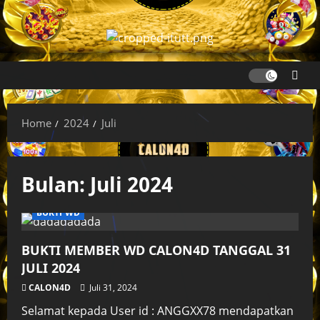
Skip
to
content
Home
2024
Juli
Bulan:
Juli 2024
BUKTI WD
BUKTI MEMBER WD CALON4D TANGGAL 31
JULI 2024
CALON4D
Juli 31, 2024
Selamat kepada User id : ANGGXX78 mendapatkan