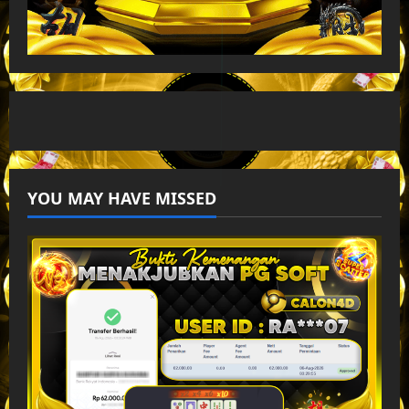
YOU MAY HAVE MISSED