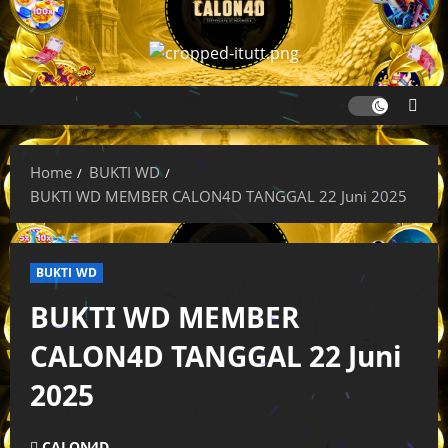
Skip
to
content
Home
BUKTI WD
BUKTI WD MEMBER CALON4D TANGGAL 22 Juni 2025
BUKTI WD
BUKTI WD MEMBER
CALON4D TANGGAL 22 Juni
2025
CALON4D