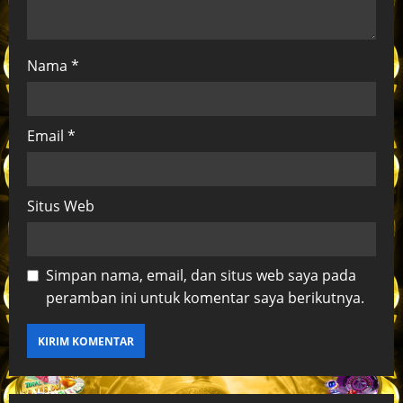
Nama
*
Email
*
Situs Web
Simpan nama, email, dan situs web saya pada
peramban ini untuk komentar saya berikutnya.