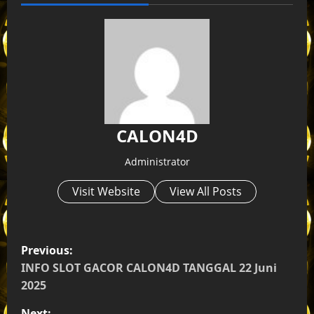
CALON4D
Administrator
Visit Website
View All Posts
P
Previous:
o
INFO SLOT GACOR CALON4D TANGGAL 22 Juni
2025
s
Next: