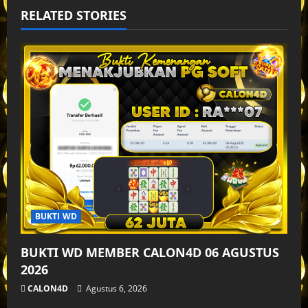
RELATED STORIES
BUKTI WD
BUKTI WD MEMBER CALON4D 06 AGUSTUS
2026
CALON4D
Agustus 6, 2026