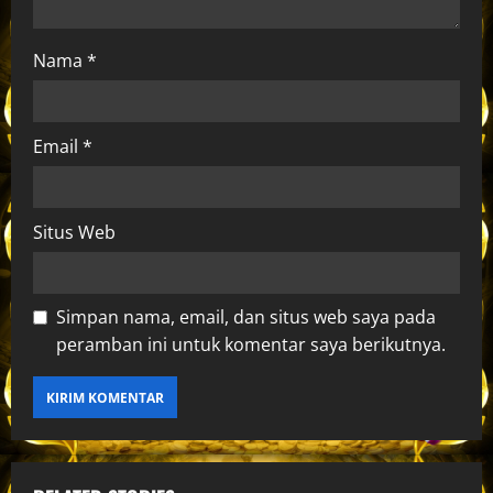
n
Nama
*
Email
*
Situs Web
Simpan nama, email, dan situs web saya pada
peramban ini untuk komentar saya berikutnya.