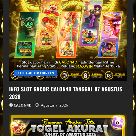
SLOT GACOR HARI INI
INFO SLOT GACOR CALON4D TANGGAL 07 AGUSTUS
2026
CALON4D
Agustus 7, 2026