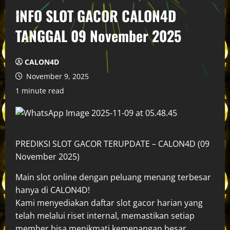
INFO SLOT GACOR CALON4D
TANGGAL 09 November 2025
CALON4D
November 9, 2025
1 minute read
PREDIKSI SLOT GACOR TERUPDATE – CALON4D (09
November 2025)
Main slot online dengan peluang menang terbesar
hanya di CALON4D!
Kami menyediakan daftar slot gacor harian yang
telah melalui riset internal, memastikan setiap
member bisa menikmati kemenangan besar