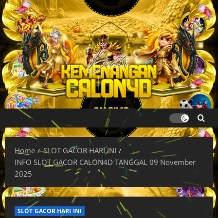
Skip
to
content
Home
SLOT GACOR HARI INI
INFO SLOT GACOR CALON4D TANGGAL 09 November
2025
SLOT GACOR HARI INI