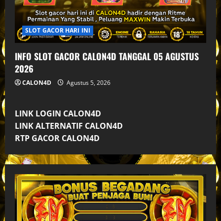
SLOT GACOR HARI INI
INFO SLOT GACOR CALON4D TANGGAL 05 AGUSTUS
2026
CALON4D
Agustus 5, 2026
LINK LOGIN CALON4D
LINK ALTERNATIF CALON4D
RTP GACOR CALON4D