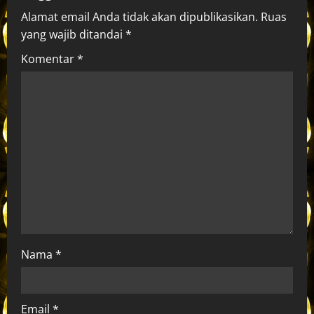
a
Alamat email Anda tidak akan dipublikasikan.
Ruas
v
yang wajib ditandai
*
i
Komentar
*
g
a
t
i
o
n
Nama
*
Email
*