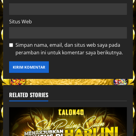
Situs Web
Simpan nama, email, dan situs web saya pada
peramban ini untuk komentar saya berikutnya.
RELATED STORIES