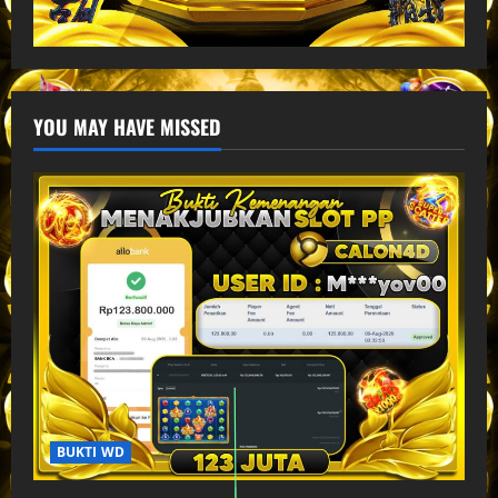
YOU MAY HAVE MISSED
BUKTI WD