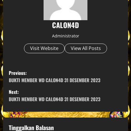
CALON4D
Administrator
Visit Website
View All Posts
P
Previous:
o
BUKTI MEMBER WD CALON4D 31 DESEMBER 2023
Next:
s
BUKTI MEMBER WD CALON4D 31 DESEMBER 2023
t
n
Tinggalkan Balasan