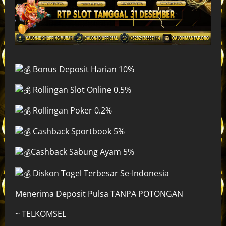
Bonus Deposit Harian 10%
Rollingan Slot Online 0.5%
Rollingan Poker 0.2%
Cashback Sportbook 5%
Cashback Sabung Ayam 5%
Diskon Togel Terbesar Se-Indonesia
Menerima Deposit Pulsa TANPA POTONGAN
~ TELKOMSEL