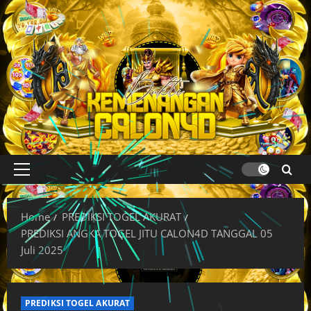
Skip
to
content
Primary
Menu
Home
PREDIKSI TOGEL AKURAT
PREDIKSI ANGKA TOGEL JITU CALON4D TANGGAL 05
Juli 2025
PREDIKSI TOGEL AKURAT