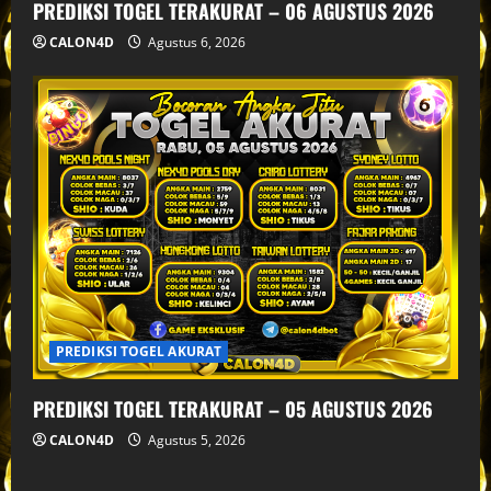
PREDIKSI TOGEL TERAKURAT – 06 AGUSTUS 2026
CALON4D
Agustus 6, 2026
PREDIKSI TOGEL AKURAT
PREDIKSI TOGEL TERAKURAT – 05 AGUSTUS 2026
CALON4D
Agustus 5, 2026