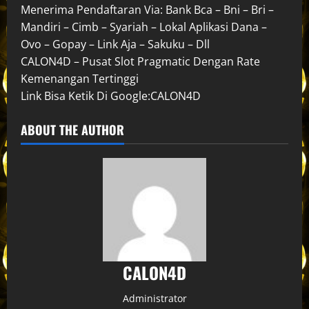
Menerima Pendaftaran Via: Bank Bca – Bni – Bri –
Mandiri – Cimb – Syariah – Lokal Aplikasi Dana –
Ovo – Gopay – Link Aja – Sakuku – Dll
CALON4D – Pusat Slot Pragmatic Dengan Rate
Kemenangan Tertinggi
Link Bisa Ketik Di Google:CALON4D
ABOUT THE AUTHOR
CALON4D
Administrator