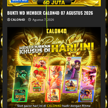
BUKTI WD
BUKTI WD MEMBER CALON4D 07 AGUSTUS 2026
CALON4D
Agustus 7, 2026