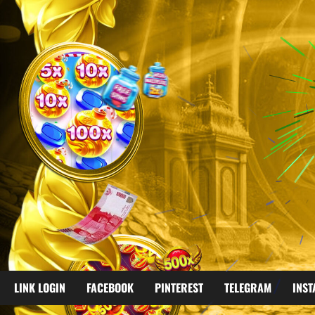
Skip
to
content
LINK LOGIN
FACEBOOK
PINTEREST
TELEGRAM
INS