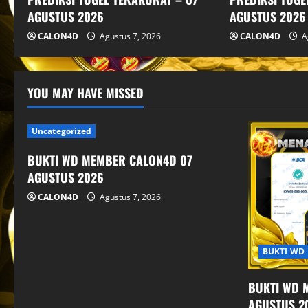
AGUSTUS 2026
AGUSTUS 2026
CALON4D
Agustus 7, 2026
CALON4D
A
YOU MAY HAVE MISSED
Uncategorized
BUKTI WD MEMBER CALON4D 07
AGUSTUS 2026
CALON4D
Agustus 7, 2026
BUKTI WD
BUKTI WD 
AGUSTUS 2