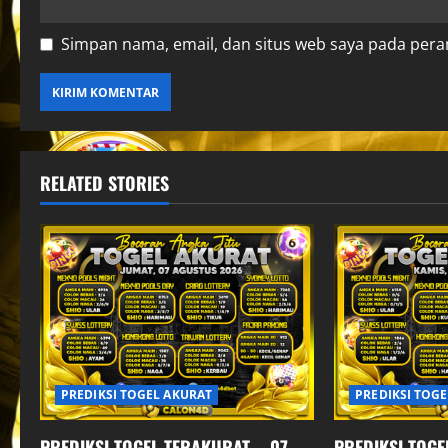
Simpan nama, email, dan situs web saya pada pera
RELATED STORIES
PREDIKSI TOGEL AKURAT
PREDIKSI TOG
PREDIKSI TOGEL TERAKURAT – 07
PREDIKSI TOGE