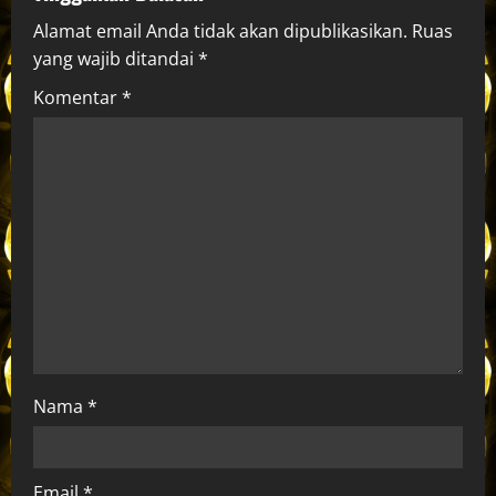
v
Alamat email Anda tidak akan dipublikasikan.
Ruas
yang wajib ditandai
*
i
Komentar
*
g
a
t
i
o
n
Nama
*
Email
*