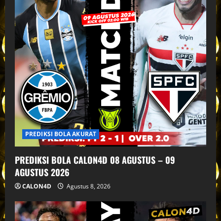
PREDIKSI BOLA AKURAT
PREDIKSI BOLA CALON4D 08 AGUSTUS – 09
AGUSTUS 2026
CALON4D
Agustus 8, 2026