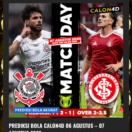
PREDIKSI BOLA AKURAT
PREDIKSI BOLA CALON4D 06 AGUSTUS – 07