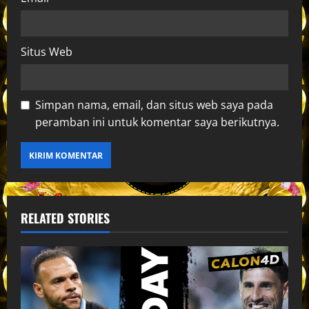
Situs Web
Simpan nama, email, dan situs web saya pada
peramban ini untuk komentar saya berikutnya.
RELATED STORIES