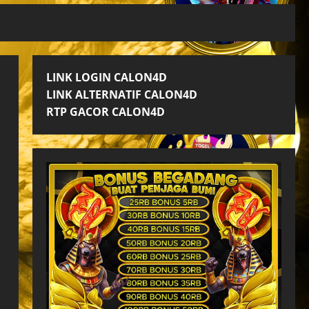
LINK LOGIN CALON4D
LINK ALTERNATIF CALON4D
L
RTP GACOR CALON4D