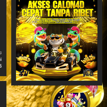
:
i
5