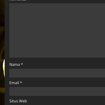
v
i
g
a
t
i
o
Nama
*
n
Email
*
Situs Web