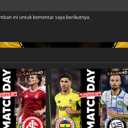
mban ini untuk komentar saya berikutnya.