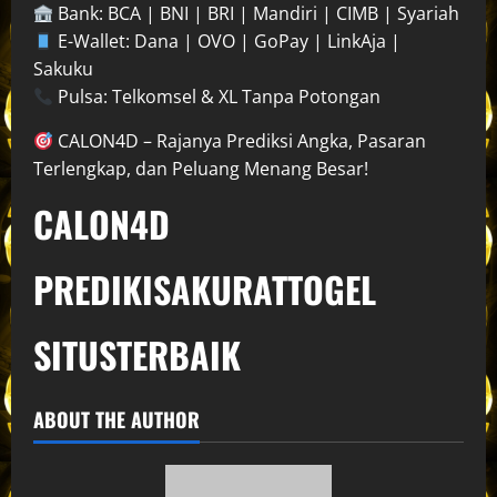
Bank: BCA | BNI | BRI | Mandiri | CIMB | Syariah
E-Wallet: Dana | OVO | GoPay | LinkAja |
Sakuku
Pulsa: Telkomsel & XL Tanpa Potongan
CALON4D – Rajanya Prediksi Angka, Pasaran
Terlengkap, dan Peluang Menang Besar!
CALON4D
PREDIKISAKURATTOGEL
SITUSTERBAIK
ABOUT THE AUTHOR