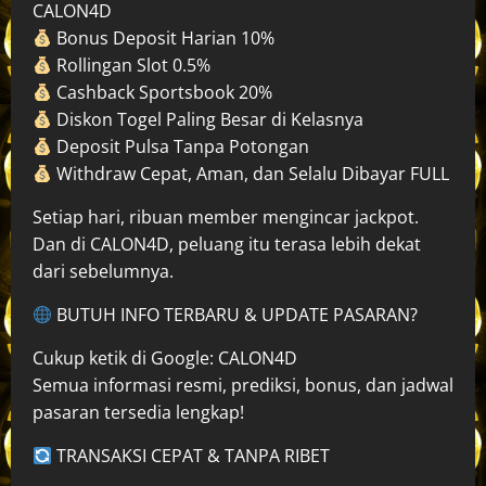
CALON4D
Bonus Deposit Harian 10%
Rollingan Slot 0.5%
Cashback Sportsbook 20%
Diskon Togel Paling Besar di Kelasnya
Deposit Pulsa Tanpa Potongan
Withdraw Cepat, Aman, dan Selalu Dibayar FULL
Setiap hari, ribuan member mengincar jackpot.
Dan di CALON4D, peluang itu terasa lebih dekat
dari sebelumnya.
BUTUH INFO TERBARU & UPDATE PASARAN?
Cukup ketik di Google: CALON4D
Semua informasi resmi, prediksi, bonus, dan jadwal
pasaran tersedia lengkap!
TRANSAKSI CEPAT & TANPA RIBET