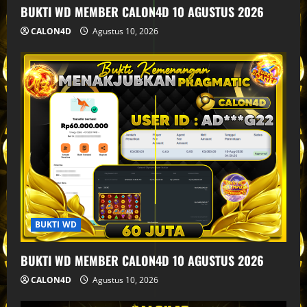
BUKTI WD MEMBER CALON4D 10 AGUSTUS 2026
CALON4D
Agustus 10, 2026
BUKTI WD
BUKTI WD MEMBER CALON4D 10 AGUSTUS 2026
CALON4D
Agustus 10, 2026